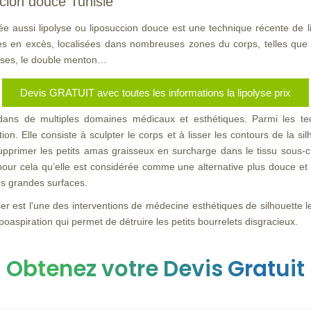
ccion douce Tunisie
e aussi lipolyse ou liposuccion douce est une technique récente de li
s en excès, localisées dans nombreuses zones du corps, telles que l
uisses, le double menton…
Devis GRATUIT avec toutes les informations la lipolyse prix
ans de multiples domaines médicaux et esthétiques. Parmi les te
ion. Elle consiste à sculpter le corps et à lisser les contours de la si
supprimer les petits amas graisseux en surcharge dans le tissu sous-cu
 pour cela qu’elle est considérée comme une alternative plus douce et
us grandes surfaces.
aser est l'une des interventions de médecine esthétiques de silhouette 
poaspiration qui permet de détruire les petits bourrelets disgracieux.
Obtenez votre Devis Gratuit