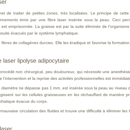
ser
t de traiter de petites zones, très localisées. Le principe de cette 
nnements émis par une fibre laser insérée sous la peau. Ceci per
 y est emprisonnée. La graisse est par la suite éliminée de l’organisme
ensuite évacués par le système lymphatique.
 fibres de collagènes durcies. Elle les éradique et favorise la formation
laser lipolyse adipocytaire
 procédé non chirurgical, peu douloureux, qui nécessite une anesthés
e l’intervention et la reprise des activités professionnelles est immédiat
e diamètre ne dépasse pas 1 mm, est insérée sous la peau au niveau de l
issent sur les cellules graisseuses en les réchauffant de manière pr
phatique évacue du corps.
uvaise circulation des fluides et trouve une difficulté à éliminer les 
laser