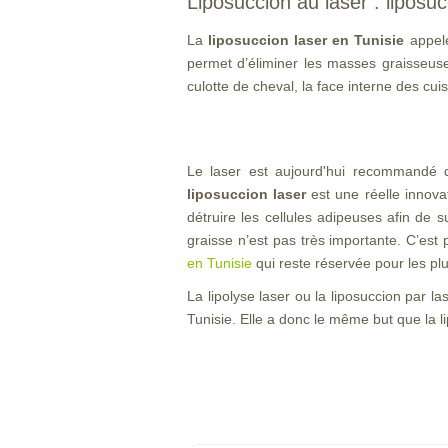
Liposuccion au laser : liposu
La
liposuccion laser en Tunisie
appelé
permet d’éliminer les masses graisseuse
culotte de cheval, la face interne des c
Le laser est aujourd'hui recommandé d
liposuccion laser
est une réelle innovat
détruire les cellules adipeuses afin de 
graisse n’est pas très importante. C’est
en Tunisie
qui reste réservée pour les pl
La lipolyse laser ou la liposuccion par l
Tunisie. Elle a donc le même but que la li