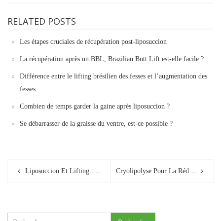
RELATED POSTS
Les étapes cruciales de récupération post-liposuccion
La récupération après un BBL, Brazilian Butt Lift est-elle facile ?
Différence entre le lifting brésilien des fesses et l’augmentation des
fesses
Combien de temps garder la gaine après liposuccion ?
Se débarrasser de la graisse du ventre, est-ce possible ?
Post
Liposuccion Et Lifting : Quand Associer Les Deux Interventions ?
Cryolipolyse Pour La Réduction De La Graisse Et Le Remodelage Du Corps
navigation
Rechercher :