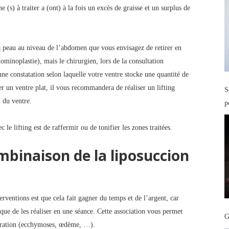
ne (s) à traiter a (ont) à la fois un excès de graisse et un surplus de
a peau au niveau de l’abdomen que vous envisagez de retirer en
dominoplastie), mais le chirurgien, lors de la consultation
ne constatation selon laquelle votre ventre stocke une quantité de
er un ventre plat, il vous recommandera de réaliser un lifting
S
 du ventre.
p
c le lifting est de raffermir ou de tonifier les zones traitées.
mbinaison de la liposuccion
rventions est que cela fait gagner du temps et de l’argent, car
que de les réaliser en une séance. Cette association vous permet
G
pération (ecchymoses, œdème, …).