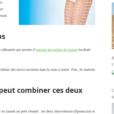
es
les
esoin
ps
a silhouette qui permet d’
extraire les poches de graisse
localisée
D
l
aliser des micro-incisions dans la zone à traiter. Puis, ils insèrent
 peut combiner ces deux
C
l
n faisant un petit résumé : les deux interventions (liposuccion et